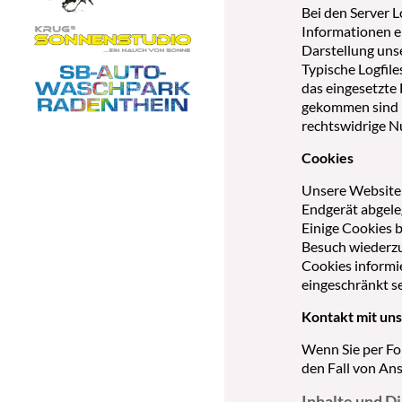
Bei den Server L
Informationen e
Darstellung unse
Typische Logfile
das eingesetzte
gekommen sind (
rechtswidrige N
Cookies
Unsere Website 
Endgerät abgele
Einige Cookies b
Besuch wiederzu
Cookies informie
eingeschränkt se
Kontakt mit un
Wenn Sie per Fo
den Fall von Ans
Inhalte und D