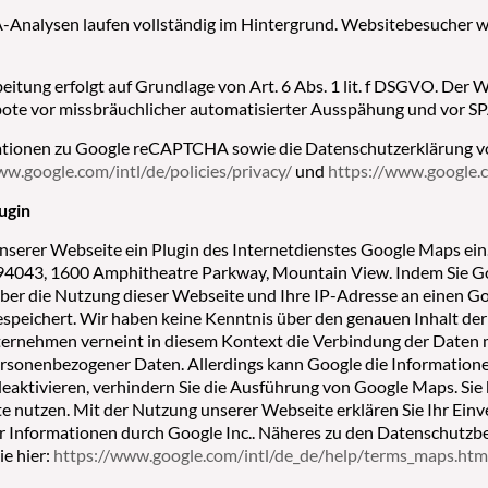
nalysen laufen vollständig im Hintergrund. Websitebesucher we
itung erfolgt auf Grundlage von Art. 6 Abs. 1 lit. f DSGVO. Der W
te vor missbräuchlicher automatisierter Ausspähung und vor S
ationen zu Google reCAPTCHA sowie die Datenschutzerklärung v
ww.google.com/intl/de/policies/privacy/
und
https://www.google.
ugin
nserer Webseite ein Plugin des Internetdienstes Google Maps ein.
94043, 1600 Amphitheatre Parkway, Mountain View. Indem Sie G
ber die Nutzung dieser Webseite und Ihre IP-Adresse an einen Go
espeichert. Wir haben keine Kenntnis über den genauen Inhalt de
ernehmen verneint in diesem Kontext die Verbindung der Daten 
ersonenbezogener Daten. Allerdings kann Google die Informationen
eaktivieren, verhindern Sie die Ausführung von Google Maps. Sie
e nutzen. Mit der Nutzung unserer Webseite erklären Sie Ihr Ein
r Informationen durch Google Inc.. Näheres zu den Datenschut
ie hier:
https://www.google.com/intl/de_de/help/terms_maps.htm