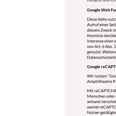
Google Web Fo
Diese Seite nutz
Aufruf einer Sei
diesem Zweck mu
Kenntnis darübe
Interesse einer 
von Art. 6 Abs.
genutzt. Weiter
Datenschutzerk
Google reCAP
Wir nutzen “Goo
Amphitheatre P
Mit reCAPTCHA s
Menschen oder d
anhand verschie
wertet reCAPTCH
Nutzer getätigt