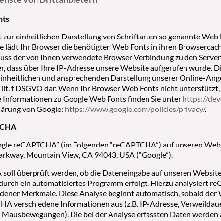
nts
t zur einheitlichen Darstellung von Schriftarten so genannte Web 
te lädt Ihr Browser die benötigten Web Fonts in ihren Browsercac
ss der von Ihnen verwendete Browser Verbindung zu den Server
r, dass über Ihre IP-Adresse unsere Website aufgerufen wurde. 
einheitlichen und ansprechenden Darstellung unserer Online-Angeb
 1 lit. f DSGVO dar. Wenn Ihr Browser Web Fonts nicht unterstützt
e Informationen zu Google Web Fonts finden Sie unter
https://de
lärung von Google:
https://www.google.com/policies/privacy/
.
TCHA
gle reCAPTCHA” (im Folgenden “reCAPTCHA”) auf unseren Website
arkway, Mountain View, CA 94043, USA (“Google”).
oll überprüft werden, ob die Dateneingabe auf unseren Websites
urch ein automatisiertes Programm erfolgt. Hierzu analysiert 
dener Merkmale. Diese Analyse beginnt automatisch, sobald der 
A verschiedene Informationen aus (z.B. IP-Adresse, Verweildau
e Mausbewegungen). Die bei der Analyse erfassten Daten werden a