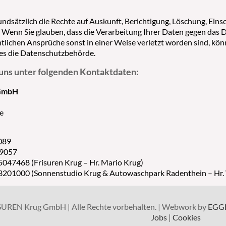
undsätzlich die Rechte auf Auskunft, Berichtigung, Löschung, Ein
 Wenn Sie glauben, dass die Verarbeitung Ihrer Daten gegen das 
tlichen Ansprüche sonst in einer Weise verletzt worden sind, kön
dies die Datenschutzbehörde.
 uns unter folgenden Kontaktdaten:
 GmbH
e
2089
29057
5047468 (Frisuren Krug – Hr. Mario Krug)
 3201000 (Sonnenstudio Krug & Autowaschpark Radenthein – Hr.
SUREN Krug GmbH | Alle Rechte vorbehalten. | Webwork by
EGG
Jobs
|
Cookies